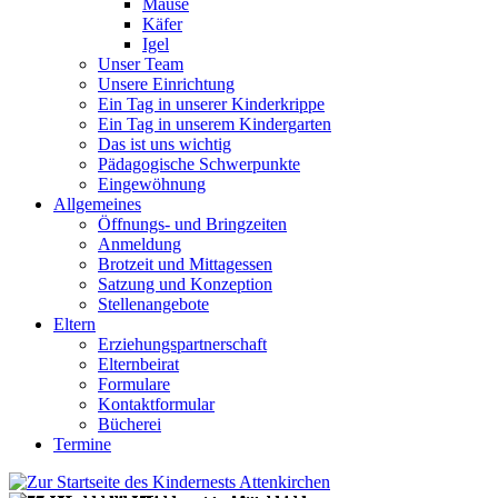
Mäuse
Käfer
Igel
Unser Team
Unsere Einrichtung
Ein Tag in unserer Kinderkrippe
Ein Tag in unserem Kindergarten
Das ist uns wichtig
Pädagogische Schwerpunkte
Eingewöhnung
Allgemeines
Öffnungs- und Bringzeiten
Anmeldung
Brotzeit und Mittagessen
Satzung und Konzeption
Stellenangebote
Eltern
Erziehungspartnerschaft
Elternbeirat
Formulare
Kontaktformular
Bücherei
Termine