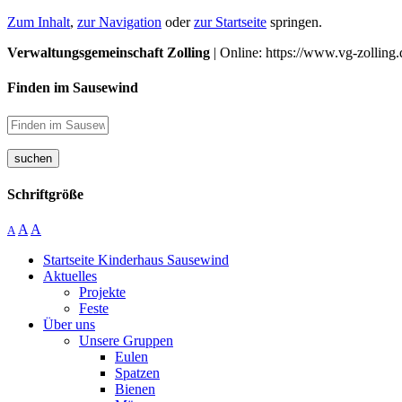
Zum Inhalt
,
zur Navigation
oder
zur Startseite
springen.
Verwaltungsgemeinschaft Zolling
| Online: https://www.vg-zolling.
Finden im Sausewind
suchen
Schriftgröße
A
A
A
Startseite Kinderhaus Sausewind
Aktuelles
Projekte
Feste
Über uns
Unsere Gruppen
Eulen
Spatzen
Bienen